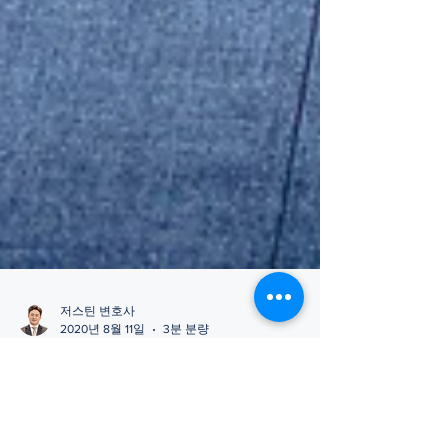
저스틴 변호사
2020년 8월 11일
3분 분량
[상담사례_EB3비숙련] AP,
TP로 대기기간 길어져 자