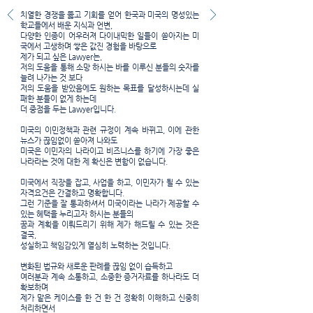
치열한 경쟁을 뚫고 기회를 얻어 한국과 미국의 명성있는
학교들에서 배운 지식과 언변,
다양한 인종이 어우러져 다이내믹한 일들이 쏟아지는 미
국에서 고생하며 쌓은 값진 경험을 바탕으로
제가 되고 싶은 Lawyer는,
저의 도움을 통해 소망 하시는 바를 이루신 분들의 숫자를
늘려 나가는 것 보다
저의 도움을 받았음에도 원하는 목표를 달성하시는데 실
패한 분들이 없게 하는데
더 중점을 두는 Lawyer입니다.
미국의 이민정책과 관련 규정이 계속 바뀌고, 이에 관한
뉴스가 끊임없이 쏟아져 나와도
미국은 이민자의 나라이고 비즈니스를 하기에 가장 좋은
나라라는 것에 대한 제 확신은 변함이 없습니다.
미국에서 직장을 잡고, 사업을 하고, 이민자가 될 수 있는
자격요건은 간결하고 명확합니다.
​그런 기준을 잘 통과하셔서 미국이라는 나라가 제공할 수
있는 혜택을 누리고자 하시는 분들의
꿈과 계획을 이뤄드리기 위해 제가 해드릴 수 있는 것은
결국,
성실하고 책임감있게 열심히 노력하는 것입니다.
변화된 법규와 새로운 판례를 끊임 없이 습득하고
여러분과 계속 소통하고, 소중한 증거자료를 하나라도 더
확보하며
제가 맡은 케이스를 한 건 한 건 정확히 이해하고 신중히
처리하면서