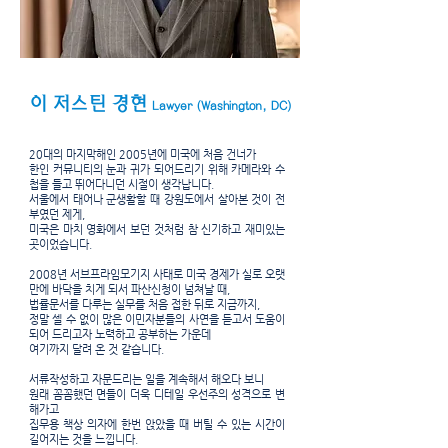
이 저스틴 경현
Lawyer (Washington, DC)
20대의 마지막해인 2005년에 미국에 처음 건너가
한인 커뮤니티의 눈과 귀가 되어드리기 위해 카메라와 수
첩을 들고 뛰어다니던 시절이 생각납니다.
서울에서 태어나 군생활할 때 강원도에서 살아본 것이 전
부였던 제게,
미국은 마치 영화에서 보던 것처럼 참 신기하고 재미있는
곳이었습니다.
2008년 서브프라임모기지 사태로 미국 경제가 실로 오랫
만에 바닥을 치게 되서 파산신청이 넘쳐날 때,
법률문서를 다루는 실무를 처음 접한 뒤로 지금까지,
정말 셀 수 없이 많은 이민자분들의 사연을 듣고서 도움이
되어 드리고자 노력하고 공부하는 가운데
여기까지 달려 온 것 같습니다.
서류작성하고 자문드리는 일을 계속해서 해오다 보니
원래 꼼꼼했던 면들이 더욱 디테일 우선주의 성격으로 변
해가고
집무용 책상 의자에 한번 앉았을 때 버틸 수 있는 시간이
길어지는 것을 느낍니다.