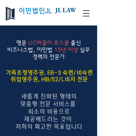
JL LAW
이민법인JL
명문
UC버클리 로스쿨
출신
비즈니스법, 이민법
15년 이상
실무
경력의 전문가
가족초청영주권, EB-3 숙련/비숙련
취업영주권, H1B/E2/L비자 전문
새롭게 진화된 형태의
맞춤형 전문 서비스를
최소의 비용으로
제공해드리는 것이
저희의 확고한 목표입니다