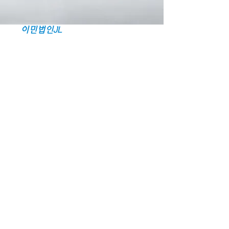
JL LAW
이민법인JL
Our Vision
웅대한 목표와 외형적 성장을 추구하며
규모가 큰 일을 맡기 위해 고군분투하기 보다는
소소한 문의와 다양한 케이스가 분주하게 진행되는
곳입니다.
대대적인 홍보에 집중하기 보다는
성공 사례를 바탕으로 유익한 정보를 축적하고 공유
하며
기존 의뢰인 분들의 만족과 감사를 바탕으로 한
추천이 이어지는 것을 더욱 소중하게 생각합니다.
미국에서 취업하시거나 사업하시려는 분들의
꿈을 응원하며 그 이면의 두려움도 이해합니다.
직접 하실 수 있는 부분은 그렇게 하시게끔 안내해 드
리고
​꼭 도움이 필요한 부분에 대해서만 맞춤형 전문 서비
스를 제공해
비용에 대한 부담을 덜어드리겠습니다.