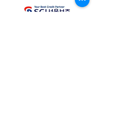
서울보증보험 3억원 가입
이민법인JL
JL LAW, PLLC
서울 서초구 서초대로 396, 강남빌딩 16층, 1615-7호, 06619
(2호선 강남역 8번출구에서 230m)
712 H St NE, Ste 5007, Washington, DC 20002, USA
Email : info
@justinleelaw.com