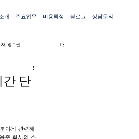
소개
주요업무
비용책정
블로그
상담문의
비자, 영주권
기간 단
 분야와 관련해
용주 회사의 스