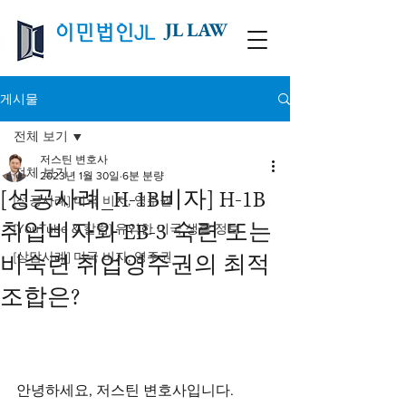
JL LAW
이민법인JL
게시물
전체 보기
저스틴 변호사
전체 보기
2023년 1월 30일
6분 분량
[성공사례_H-1B비자] H-1B
[성공사례] 미국 비자, 영주권
취업비자와 EB-3 숙련 또는
[YouTube & 칼럼] 유익한 미국 생활 정보
[상담사례] 미국 비자, 영주권
비숙련 취업영주권의 최적
조합은?
안녕하세요, 저스틴 변호사입니다. 