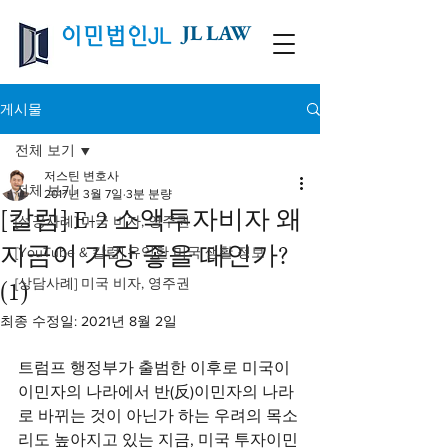
JL LAW
이민법인JL
게시물
전체 보기
저스틴 변호사
전체 보기
2017년 3월 7일
3분 분량
[칼럼] E-2 소액투자비자 왜
[성공사례] 미국 비자, 영주권
지금이 가장 좋을 때인가?
[YouTube & 칼럼] 유익한 미국 생활 정보
[상담사례] 미국 비자, 영주권
(1)
최종 수정일:
2021년 8월 2일
트럼프 행정부가 출범한 이후로 미국이 
이민자의 나라에서 반(反)이민자의 나라
로 바뀌는 것이 아닌가 하는 우려의 목소
리도 높아지고 있는 지금, 미국 투자이민