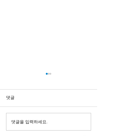
댓글
댓글을 입력하세요.
H-1B 취업비자 추첨 방식
EB3 비숙련/숙
변경과 추첨 탈락시 대책
권 문호 2023년 분