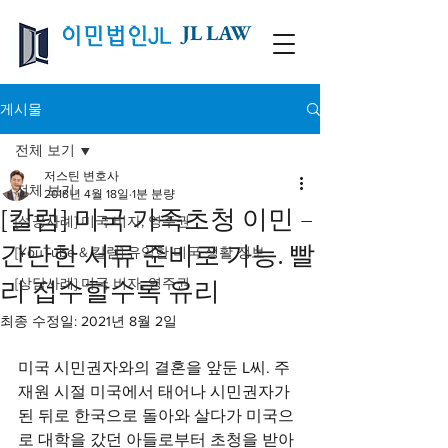
JL LAW
이민법인JL
게시물
전체 보기
저스틴 변호사
전체 보기
2018년 4월 18일
1분 분량
[칼럼] 미국 가족초청 이민 –
[성공사례] 미국 비자, 영주권
간단한 서류 준비로 가능. 빨
[YouTube & 칼럼] 유익한 미국 생활 정보
[상담사례] 미국 비자, 영주권
리 접수할수록 유리
최종 수정일:
2021년 8월 2일
미국 시민권자와의 결혼을 앞둔 L씨. 주
재원 시절 미국에서 태어나 시민권자가 
된 뒤로 한국으로 돌아와 살다가 미국으
로 대학을 갔던 아들로부터 초청을 받아 